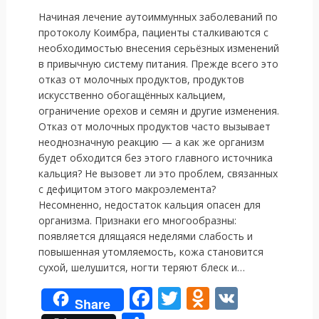
Начиная лечение аутоиммунных заболеваний по
протоколу Коимбра, пациенты сталкиваются с
необходимостью внесения серьёзных изменений
в привычную систему питания. Прежде всего это
отказ от молочных продуктов, продуктов
искусственно обогащённых кальцием,
ограничение орехов и семян и другие изменения.
Отказ от молочных продуктов часто вызывает
неоднозначную реакцию — а как же организм
будет обходится без этого главного источника
кальция? Не вызовет ли это проблем, связанных
с дефицитом этого макроэлемента?
Несомненно, недостаток кальция опасен для
организма. Признаки его многообразны:
появляется длящаяся неделями слабость и
повышенная утомляемость, кожа становится
сухой, шелушится, ногти теряют блеск и…
F
T
O
V
Share