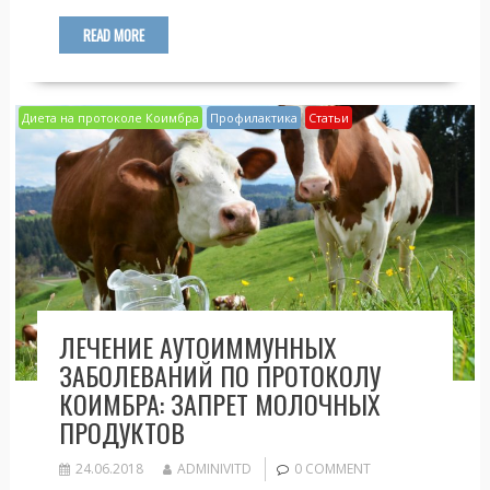
e
itt
n
т
b
er
o
п
READ MORE
o
kl
р
o
as
а
Диета на протоколе Коимбра
Профилактика
Статьи
k
s
в
ni
и
ki
т
ь
ЛЕЧЕНИЕ АУТОИММУННЫХ
ЗАБОЛЕВАНИЙ ПО ПРОТОКОЛУ
КОИМБРА: ЗАПРЕТ МОЛОЧНЫХ
ПРОДУКТОВ
24.06.2018
ADMINIVITD
0 COMMENT