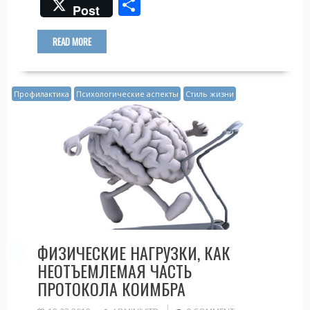
ac
w
d
K
О
Post
e
itt
n
т
b
er
o
п
READ MORE
o
kl
р
o
as
а
Профилактика
Психологические аспекты
Стиль жизни
k
s
в
ni
и
ki
т
ь
ФИЗИЧЕСКИЕ НАГРУЗКИ, КАК
НЕОТЪЕМЛЕМАЯ ЧАСТЬ
ПРОТОКОЛА КОИМБРА