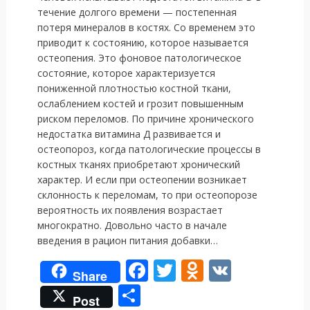
течение долгого времени — постепенная
потеря минералов в костях. Со временем это
приводит к состоянию, которое называется
остеопения. Это фоновое патологическое
состояние, которое характеризуется
пониженной плотностью костной ткани,
ослаблением костей и грозит повышенным
риском переломов. По причине хронического
недостатка витамина Д развивается и
остеопороз, когда патологические процессы в
костных тканях приобретают хронический
характер. И если при остеопении возникает
склонность к переломам, то при остеопорозе
вероятность их появления возрастает
многократно. Довольно часто в начале
введения в рацион питания добавки…
F
T
O
V
Share
ac
w
d
K
О
Post