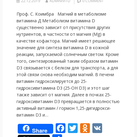
22.12.2019
ADMINIVITD
0 COMMENT
Проф. С. Коимбра Магний в метаболизме
витамина Д Метаболизм витамина D
существенно зависит от присутствия других
нутриентов, в частности от магния (Mg) в
качестве кофактора. Магний имеет решающее
значение для синтеза витамина D в кожной
реакции, запускаемой солнечным светом. Кроме
того, синтезированный таким образом витамин
D3 связывается с белком для транспорта, а для
этой связи снова необходим магний. В печени
витамин гидроксилируется до 25-
гидроксивитамина D3 (25-OH D3) и этот шаг
также зависит от магния. Далее в почках 25-
гидроксивитамин D3 превращается в полностью
активный витамин / гормон 1,25-дигидрокси-
витамин D3 и…
F
T
O
V
Share