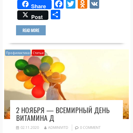
F
T
O
V
Share
ac
w
d
K
О
Post
e
itt
n
т
b
er
o
п
READ MORE
o
kl
р
o
as
а
Профилактика
Статьи
k
s
в
ni
и
ki
т
ь
2 НОЯБРЯ — ВСЕМИРНЫЙ ДЕНЬ
ВИТАМИНА Д
02.11.2020
ADMINIVITD
0 COMMENT