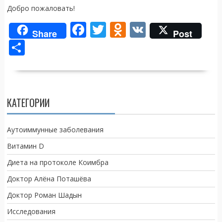
Добро пожаловать!
F
T
O
V
Share
Post
ac
w
d
K
О
e
itt
n
т
b
er
o
п
o
kl
р
КАТЕГОРИИ
o
as
а
k
s
в
Аутоиммунные заболевания
ni
и
Витамин D
ki
т
Диета на протоколе Коимбра
ь
Доктор Алёна Поташёва
Доктор Роман Шадын
Исследования