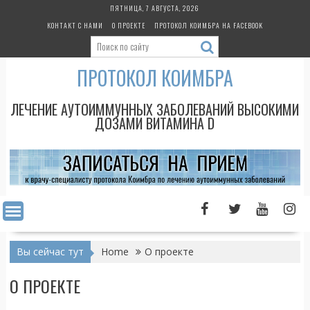
Skip
ПЯТНИЦА, 7 АВГУСТА, 2026
to
КОНТАКТ С НАМИ
О ПРОЕКТЕ
ПРОТОКОЛ КОИМБРА НА FACEBOOK
content
ПРОТОКОЛ КОИМБРА
ЛЕЧЕНИЕ АУТОИММУННЫХ ЗАБОЛЕВАНИЙ ВЫСОКИМИ
ДОЗАМИ ВИТАМИНА D
Вы сейчас тут
Home
О проекте
О ПРОЕКТЕ