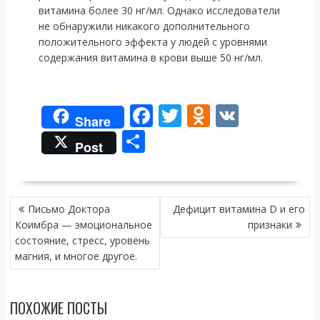
витамина более 30 нг/мл. Однако исследователи
не обнаружили никакого дополнительного
положительного эффекта у людей с уровнями
содержания витамина в крови выше 50 нг/мл.
F
T
O
V
Share
ac
w
d
K
О
Post
e
itt
n
т
b
er
o
п
o
kl
НАВИГАЦИЯ
р
Письмо Доктора
Дефицит витамина D и его
ПО
o
as
а
Коимбра — эмоциональное
признаки
ЗАПИСЯМ
состояние, стресс, уровень
k
s
в
магния, и многое другое.
ni
и
ki
т
ПОХОЖИЕ ПОСТЫ