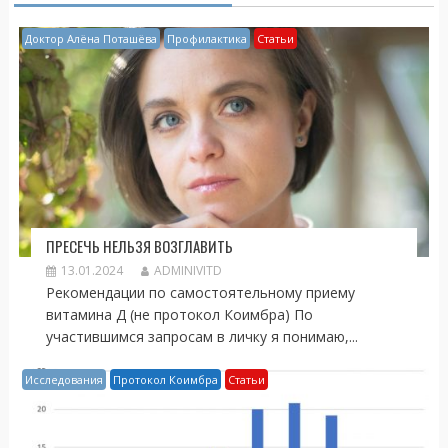
ь
Доктор Алёна Поташёва
Профилактика
Статьи
ПРЕСЕЧЬ НЕЛЬЗЯ ВОЗГЛАВИТЬ
13.01.2024
ADMINIVITD
Рекомендации по самостоятельному приему
витамина Д (не протокол Коимбра) По
участившимся запросам в личку я понимаю,...
Исследования
Протокол Коимбра
Статьи