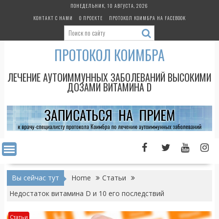
Skip
ПОНЕДЕЛЬНИК, 10 АВГУСТА, 2026
to
КОНТАКТ С НАМИ
О ПРОЕКТЕ
ПРОТОКОЛ КОИМБРА НА FACEBOOK
content
ПРОТОКОЛ КОИМБРА
ЛЕЧЕНИЕ АУТОИММУННЫХ ЗАБОЛЕВАНИЙ ВЫСОКИМИ
ДОЗАМИ ВИТАМИНА D
Вы сейчас тут
Home
Статьи
Недостаток витамина D и 10 его последствий
Статьи