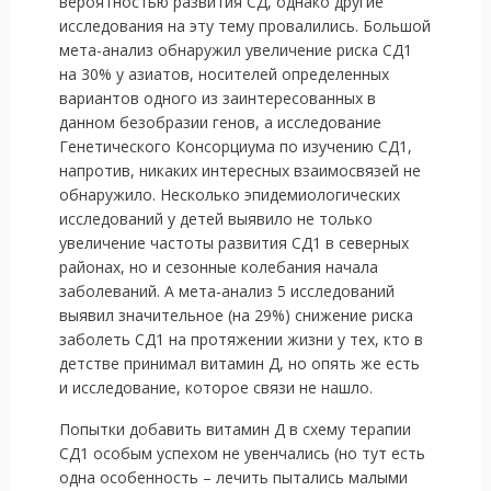
вероятностью развития СД, однако другие
исследования на эту тему провалились. Большой
мета-анализ обнаружил увеличение риска СД1
на 30% у азиатов, носителей определенных
вариантов одного из заинтересованных в
данном безобразии генов, а исследование
Генетического Консорциума по изучению СД1,
напротив, никаких интересных взаимосвязей не
обнаружило. Несколько эпидемиологических
исследований у детей выявило не только
увеличение частоты развития СД1 в северных
районах, но и сезонные колебания начала
заболеваний. А мета-анализ 5 исследований
выявил значительное (на 29%) снижение риска
заболеть СД1 на протяжении жизни у тех, кто в
детстве принимал витамин Д, но опять же есть
и исследование, которое связи не нашло.
Попытки добавить витамин Д в схему терапии
СД1 особым успехом не увенчались (но тут есть
одна особенность – лечить пытались малыми