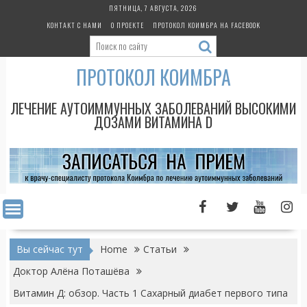
Skip
ПЯТНИЦА, 7 АВГУСТА, 2026
to
КОНТАКТ С НАМИ
О ПРОЕКТЕ
ПРОТОКОЛ КОИМБРА НА FACEBOOK
content
ПРОТОКОЛ КОИМБРА
ЛЕЧЕНИЕ АУТОИММУННЫХ ЗАБОЛЕВАНИЙ ВЫСОКИМИ
ДОЗАМИ ВИТАМИНА D
Вы сейчас тут
Home
Статьи
Доктор Алёна Поташёва
Витамин Д: обзор. Часть 1 Сахарный диабет первого типа