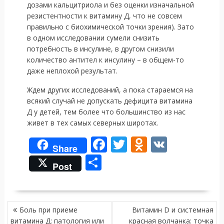
дозами кальцитриола и без оценки изначальной
резистентности к витамину Д, что не совсем
правильно с биохимической точки зрения). Зато
в одном исследовании сумели снизить
потребность в инсулине, в другом снизили
количество антител к инсулину – в общем-то
даже неплохой результат.
Ждем других исследований, а пока стараемся на
всякий случай не допускать дефицита витамина
Д у детей, тем более что большинство из нас
живет в тех самых северных широтах.
F
T
O
V
Share
ac
w
d
K
О
Post
e
itt
n
т
b
er
o
п
o
kl
НАВИГАЦИЯ
р
Боль при приеме
Витамин D и системная
ПО
витамина Д: патология или
красная волчанка: точка