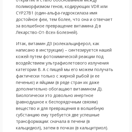
полиморфизмом генов, кодирующих VDR или
CYP27B1 (один-альфа-гидроксилаза имя
достойное феи, тем более, что она и отвечает
за волшебное превращение витамина Д в
Лекарство-От-Всех-Болезней).
Итак, витамин Д3 (холекальциферол, как
написано в инструкции) – синтезируется нашей
кожей путем фотохимической реакции под
воздействием ультрафиолетового излучения
категории В. А с пищей мы его можем получать
фактически только с жирной рыбой (и ее
печенью) и яйцами (в ряде стран их даже
дополнительно обогащают витамином Д).
Биологически это довольно инертное
(равнодушное к беспорядочным связям)
вещество и для превращения в волшебную
субстанцию ему требуется две успешные
трансформации: сначала в печени (в
кальцидиол), затем в почках (в кальцитриол).