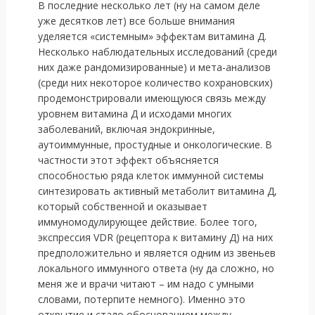
В последние несколько лет (ну на самом деле
уже десятков лет) все больше внимания
уделяется «системным» эффектам витамина Д.
Несколько наблюдательных исследований (среди
них даже рандомизированные) и мета-анализов
(среди них некоторое количество кохрановских)
продемонстрировали имеющуюся связь между
уровнем витамина Д и исходами многих
заболеваний, включая эндокринные,
аутоиммунные, простудные и онкологические. В
частности этот эффект объясняется
способностью ряда клеток иммунной системы
синтезировать активный метаболит витамина Д,
который собственной и оказывает
иммуномодулирующее действие. Более того,
экспрессия VDR (рецептора к витамину Д) на них
предположительно и является одним из звеньев
локального иммунного ответа (ну да сложно, но
меня же и врачи читают – им надо с умными
словами, потерпите немного). Именно это
открытие и стало обоснованием между