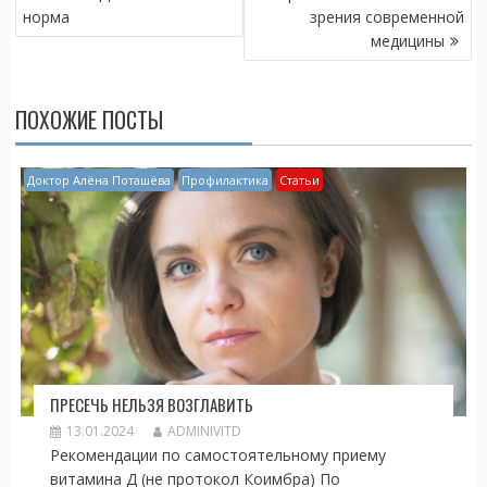
o
as
а
ЗАПИСЯМ
норма
зрения современной
k
s
в
медицины
ni
и
ki
т
ПОХОЖИЕ ПОСТЫ
ь
Доктор Алёна Поташёва
Профилактика
Статьи
ПРЕСЕЧЬ НЕЛЬЗЯ ВОЗГЛАВИТЬ
13.01.2024
ADMINIVITD
Рекомендации по самостоятельному приему
витамина Д (не протокол Коимбра) По