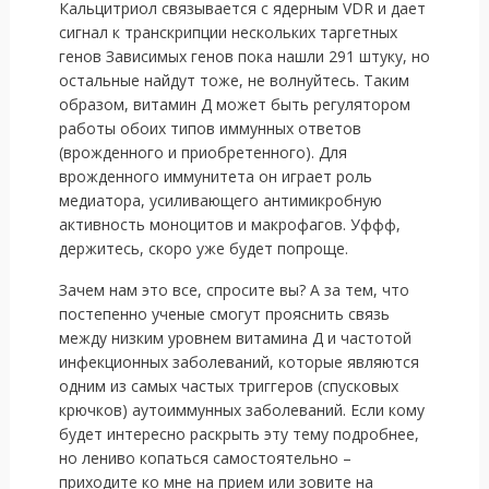
Кальцитриол связывается с ядерным VDR и дает
сигнал к транскрипции нескольких таргетных
генов Зависимых генов пока нашли 291 штуку, но
остальные найдут тоже, не волнуйтесь. Таким
образом, витамин Д может быть регулятором
работы обоих типов иммунных ответов
(врожденного и приобретенного). Для
врожденного иммунитета он играет роль
медиатора, усиливающего антимикробную
активность моноцитов и макрофагов. Уффф,
держитесь, скоро уже будет попроще.
Зачем нам это все, спросите вы? А за тем, что
постепенно ученые смогут прояснить связь
между низким уровнем витамина Д и частотой
инфекционных заболеваний, которые являются
одним из самых частых триггеров (спусковых
крючков) аутоиммунных заболеваний. Если кому
будет интересно раскрыть эту тему подробнее,
но лениво копаться самостоятельно –
приходите ко мне на прием или зовите на